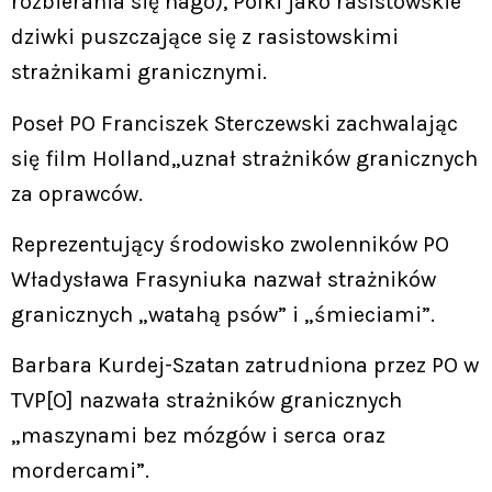
rozbierania się nago), Polki jako rasistowskie
dziwki puszczające się z rasistowskimi
strażnikami granicznymi.
Poseł PO Franciszek Sterczewski zachwalając
się film Holland,,uznał strażników granicznych
za oprawców.
Reprezentujący środowisko zwolenników PO
Władysława Frasyniuka nazwał strażników
granicznych „watahą psów” i „śmieciami”.
Barbara Kurdej-Szatan zatrudniona przez PO w
TVP[O] nazwała strażników granicznych
„maszynami bez mózgów i serca oraz
mordercami”.