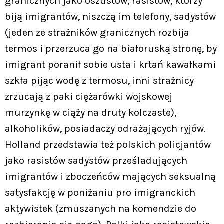
granicznych jako oszustów, rasistów, którzy
biją imigrantów, niszczą im telefony, sadystów
(jeden ze strażników granicznych rozbija
termos i przerzuca go na białoruską stronę, by
imigrant poranił sobie usta i krtań kawałkami
szkła pijąc wodę z termosu, inni strażnicy
zrzucają z paki ciężarówki wojskowej
murzynkę w ciąży na druty kolczaste),
alkoholików, posiadaczy odrażających ryjów.
Holland przedstawia też polskich policjantów
jako rasistów sadystów prześladujących
imigrantów i zboczeńców mających seksualną
satysfakcję w poniżaniu pro imigranckich
aktywistek (zmuszanych na komendzie do