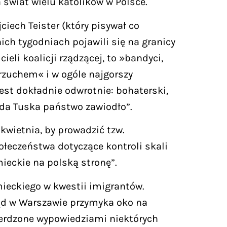
 świat wielu katolików w Polsce.
iech Teister (który pisywał co
ich tygodniach pojawili się na granicy
li koalicji rządzącej, to »bandyci,
brzuchem« i w ogóle najgorszy
est dokładnie odwrotnie: bohaterski,
lda Tuska państwo zawiodło”.
kwietnia, by prowadzić tzw.
ołeczeństwa dotyczące kontroli skali
ieckie na polską stronę”.
mieckiego w kwestii imigrantów.
ząd w Warszawie przymyka oko na
ierdzone wypowiedziami niektórych