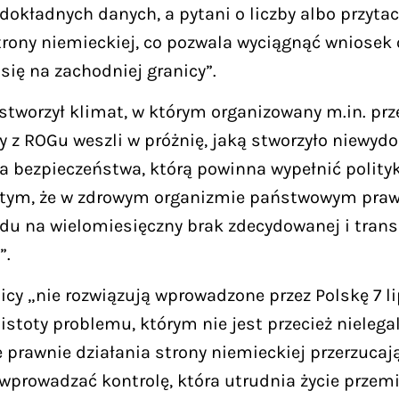
i dokładnych danych, a pytani o liczby albo przytac
 strony niemieckiej, co pozwala wyciągnąć wniose
się na zachodniej granicy”.
 stworzył klimat, w którym organizowany m.in. pr
icy z ROGu weszli w próżnię, jaką stworzyło niewy
a bezpieczeństwa, którą powinna wypełnić polityk
 w tym, że w zdrowym organizmie państwowym praw
du na wielomiesięczny brak zdecydowanej i transp
”.
y „nie rozwiązują wprowadzone przez Polskę 7 li
 istoty problemu, którym nie jest przecież nieleg
e prawnie działania strony niemieckiej przerzucaj
wprowadzać kontrolę, która utrudnia życie prze