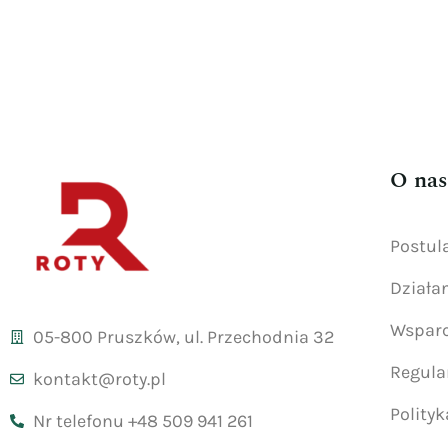
O nas
Postul
Działa
Wsparc
05-800 Pruszków, ul. Przechodnia 32
Regul
kontakt@roty.pl
Polity
Nr telefonu +48 509 941 261