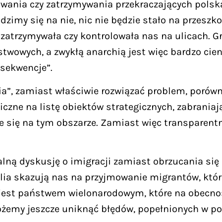
ania czy zatrzymywania przekraczających polską
zimy się na nie, nic nie będzie stało na przeszk
 zatrzymywała czy kontrolowała nas na ulicach. 
owych, a zwykłą anarchią jest więc bardzo cienka
nsekwencje”.
cia”, zamiast właściwie rozwiązać problem, porów
niczne na listę obiektów strategicznych, zabrani
eje się na tym obszarze. Zamiast więc transparen
lną dyskusję o imigracji zamiast obrzucania się 
alia skazują nas na przyjmowanie migrantów, któr
„jest państwem wielonarodowym, które na obecno
żemy jeszcze uniknąć błędów, popełnionych w poli