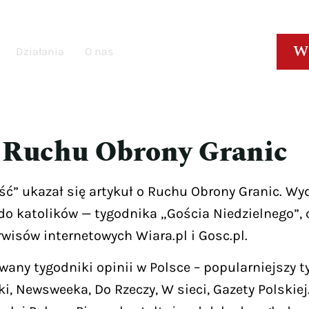
W
Działania
O nas
o Ruchu Obrony Granic
ć” ukazał się artykuł o Ruchu Obrony Granic. Wyd
 katolików — tygodnika „Gościa Niedzielnego”, 
wisów internetowych Wiara.pl i Gosc.pl.
owany tygodniki opinii w Polsce – popularniejszy
yki, Newsweeka, Do Rzeczy, W sieci, Gazety Polski