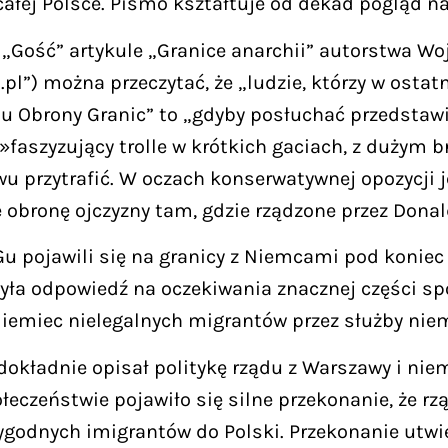
ałej Polsce. Pismo kształtuje od dekad pogląd na
ość” artykule „Granice anarchii” autorstwa Wojc
pl”) można przeczytać, że „ludzie, którzy w ostatn
Obrony Granic” to „gdyby posłuchać przedstawicie
 »faszyzujący trolle w krótkich gaciach, z dużym 
u przytrafić. W oczach konserwatywnej opozycji j
e obronę ojczyzny tam, gdzie rządzone przez Dona
u pojawili się na granicy z Niemcami pod koniec 
była odpowiedź na oczekiwania znacznej części sp
Niemiec nielegalnych migrantów przez służby niem
dokładnie opisał politykę rządu z Warszawy i nie
łeczeństwie pojawiło się silne przekonanie, że r
wygodnych imigrantów do Polski. Przekonanie utw