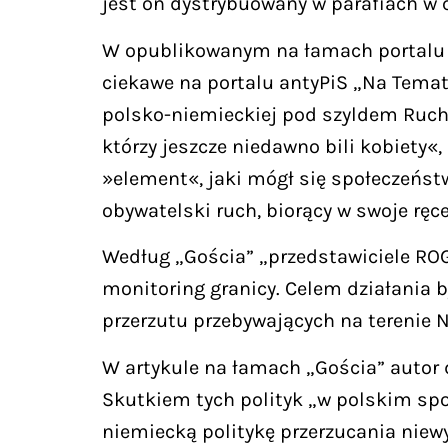
jest on dystrybuowany w parafiach w c
W opublikowanym na łamach portalu „G
ciekawe na portalu antyPiS „Na Temat.
polsko-niemieckiej pod szyldem Ruchu 
którzy jeszcze niedawno bili kobiety«,
»element«, jaki mógł się społeczeństw
obywatelski ruch, biorący w swoje ręc
Według „Gościa” „przedstawiciele ROG
monitoring granicy. Celem działania 
przerzutu przebywających na terenie 
W artykule na łamach „Gościa” autor 
Skutkiem tych polityk „w polskim spo
niemiecką politykę przerzucania nie