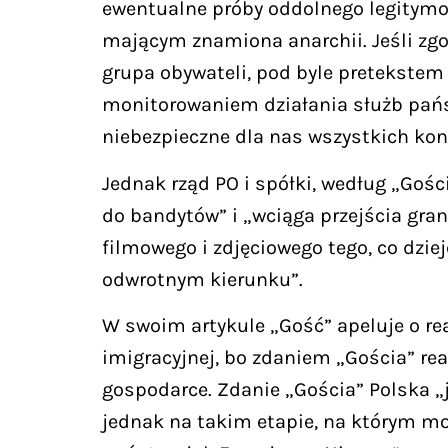
ewentualne próby oddolnego legitymow
mającym znamiona anarchii. Jeśli zgod
grupa obywateli, pod byle pretekstem
monitorowaniem działania służb państw
niebezpieczne dla nas wszystkich ko
Jednak rząd PO i spółki, według „Goś
do bandytów” i „wciąga przejścia gra
filmowego i zdjęciowego tego, co dzi
odwrotnym kierunku”.
W swoim artykule „Gość” apeluje o rea
imigracyjnej, bo zdaniem „Gościa” re
gospodarce. Zdanie „Gościa” Polska 
jednak na takim etapie, na którym mo