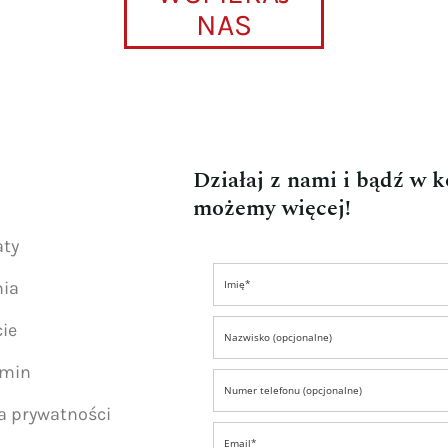
NAS
Działaj z nami i bądź w 
możemy więcej!
aty
nia
ie
amin
ka prywatności