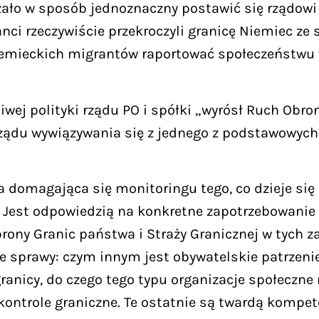
żało w sposób jednoznaczny postawić się rządowi
ci rzeczywiście przekroczyli granicę Niemiec ze s
emieckich migrantów raportować społeczeństwu 
iwej polityki rządu PO i spółki „wyrósł Ruch Ob
ządu wywiązywania się z jednego z podstawowych 
a domagająca się monitoringu tego, co dzieje się
. Jest odpowiedzią na konkretne zapotrzebowanie 
Obrony Granic państwa i Straży Granicznej w tych 
wie sprawy: czym innym jest obywatelskie patrze
granicy, do czego tego typu organizacje społeczn
ontrole graniczne. Te ostatnie są twardą kompe