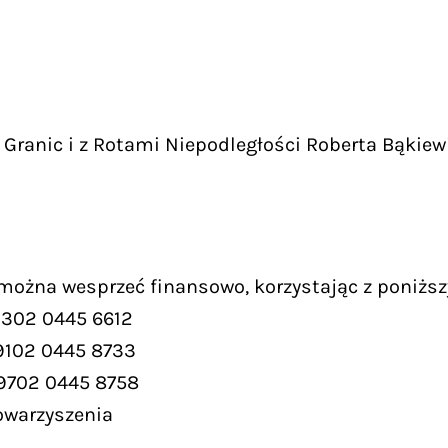
Granic i z Rotami Niepodległości Roberta Bąkiew
 można wesprzeć finansowo, korzystając z poniższ
9302 0445 6612
9102 0445 8733
 9702 0445 8758
owarzyszenia