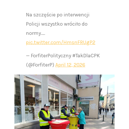
Na szczęście po interwencji
Policji wszystko wróciło do
normy.…
pic.twitter.com/HmsnFRUgP2
— ForfiterPolityczny #TakDlaCPK
(@ForfiterP)
April 12, 2026