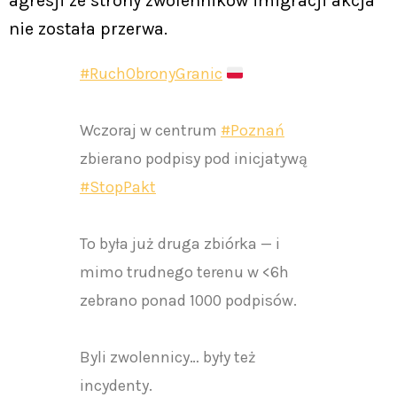
agresji ze strony zwolenników imigracji akcja
nie została przerwa.
#RuchObronyGranic
Wczoraj w centrum
#Poznań
zbierano podpisy pod inicjatywą
#StopPakt
To była już druga zbiórka — i
mimo trudnego terenu w <6h
zebrano ponad 1000 podpisów.
Byli zwolennicy… były też
incydenty.