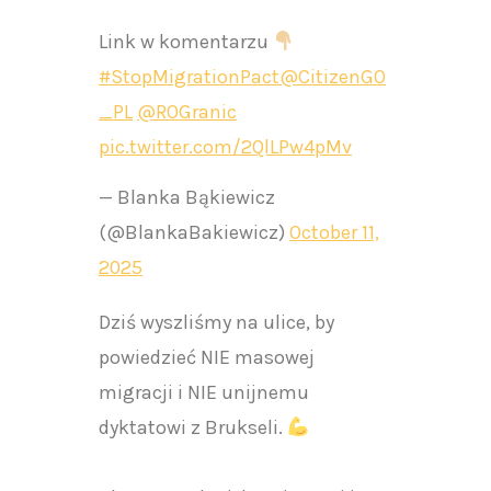
Link w komentarzu
#StopMigrationPact
@CitizenGO
_PL
@ROGranic
pic.twitter.com/2QlLPw4pMv
— Blanka Bąkiewicz
(@BlankaBakiewicz)
October 11,
2025
Dziś wyszliśmy na ulice, by
powiedzieć NIE masowej
migracji i NIE unijnemu
dyktatowi z Brukseli.