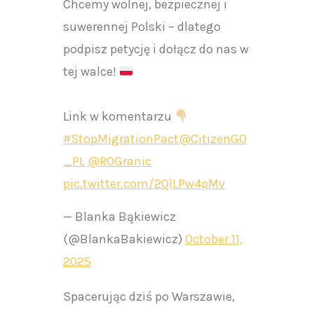
Chcemy wolnej, bezpiecznej i
suwerennej Polski – dlatego
podpisz petycję i dołącz do nas w
tej walce!
Link w komentarzu
#StopMigrationPact
@CitizenGO
_PL
@ROGranic
pic.twitter.com/2QlLPw4pMv
— Blanka Bąkiewicz
(@BlankaBakiewicz)
October 11,
2025
Spacerując dziś po Warszawie,