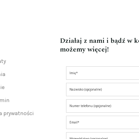
Działaj z nami i bądź w 
możemy więcej!
aty
nia
ie
amin
ka prywatności