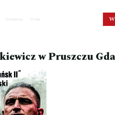
W
Działania
O nas
ąkiewicz w Pruszczu Gd