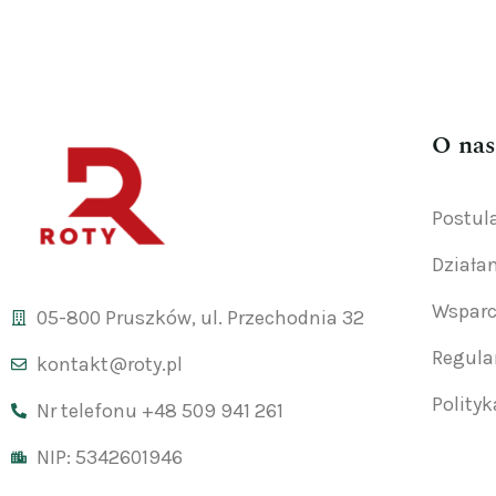
O nas
Postul
Działa
Wsparc
05-800 Pruszków, ul. Przechodnia 32
Regul
kontakt@roty.pl
Polity
Nr telefonu +48 509 941 261
NIP: 5342601946