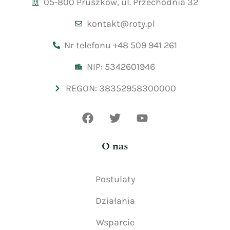
05-800 Pruszków, ul. Przechodnia 32
kontakt@roty.pl
Nr telefonu +48 509 941 261
NIP: 5342601946
REGON: 38352958300000
O nas
Postulaty
Działania
Wsparcie