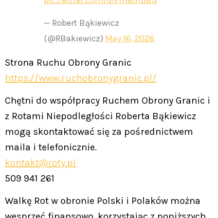
pic.twitter.com/qlPm8lnuBu
— Robert Bąkiewicz
(@RBakiewicz)
May 16, 2026
Strona Ruchu Obrony Granic
https://www.ruchobronygranic.pl/
Chętni do współpracy Ruchem Obrony Granic i
z Rotami Niepodległości Roberta Bąkiewicz
mogą skontaktować się za pośrednictwem
maila i telefonicznie.
kontakt@roty.pl
509 941 261
Walkę Rot w obronie Polski i Polaków można
wesprzeć finansowo, korzystając z poniższych