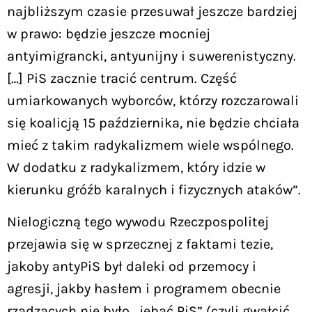
najbliższym czasie przesuwał jeszcze bardziej
w prawo: będzie jeszcze mocniej
antyimigrancki, antyunijny i suwerenistyczny.
[…] PiS zacznie tracić centrum. Część
umiarkowanych wyborców, którzy rozczarowali
się koalicją 15 października, nie będzie chciała
mieć z takim radykalizmem wiele wspólnego.
W dodatku z radykalizmem, który idzie w
kierunku gróźb karalnych i fizycznych ataków”.
Nielogiczną tego wywodu Rzeczpospolitej
przejawia się w sprzecznej z faktami tezie,
jakoby antyPiS był daleki od przemocy i
agresji, jakby hasłem i programem obecnie
rządzących nie było „jebać PiS” (czyli gwałcić