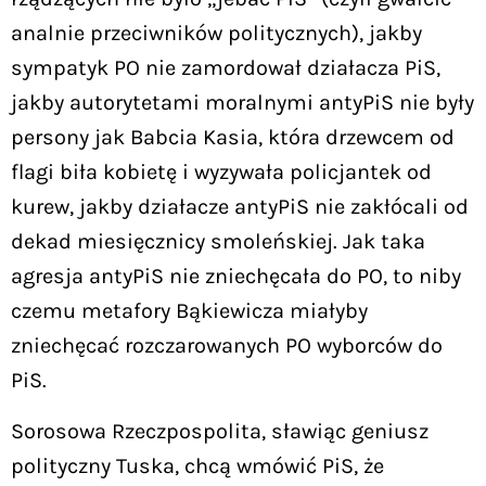
analnie przeciwników politycznych), jakby
sympatyk PO nie zamordował działacza PiS,
jakby autorytetami moralnymi antyPiS nie były
persony jak Babcia Kasia, która drzewcem od
flagi biła kobietę i wyzywała policjantek od
kurew, jakby działacze antyPiS nie zakłócali od
dekad miesięcznicy smoleńskiej. Jak taka
agresja antyPiS nie zniechęcała do PO, to niby
czemu metafory Bąkiewicza miałyby
zniechęcać rozczarowanych PO wyborców do
PiS.
Sorosowa Rzeczpospolita, sławiąc geniusz
polityczny Tuska, chcą wmówić PiS, że