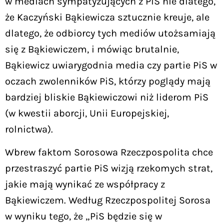
w mediach sympatyzujących z PiS nie dlatego,
że Kaczyński Bąkiewicza sztucznie kreuje, ale
dlatego, że odbiorcy tych mediów utożsamiają
się z Bąkiewiczem, i mówiąc brutalnie,
Bąkiewicz uwiarygodnia media czy partie PiS w
oczach zwolenników PiS, którzy poglądy mają
bardziej bliskie Bąkiewiczowi niż liderom PiS
(w kwestii aborcji, Unii Europejskiej,
rolnictwa).
Wbrew faktom Sorosowa Rzeczpospolita chce
przestraszyć partie PiS wizją rzekomych strat,
jakie mają wynikać ze współpracy z
Bąkiewiczem. Według Rzeczpospolitej Sorosa
w wyniku tego, że „PiS będzie się w