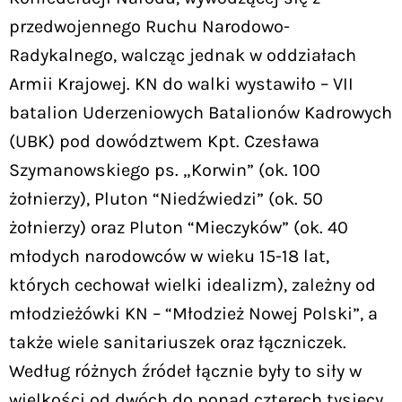
przedwojennego Ruchu Narodowo-
Radykalnego, walcząc jednak w oddziałach
Armii Krajowej. KN do walki wystawiło – VII
batalion Uderzeniowych Batalionów Kadrowych
(UBK) pod dowództwem Kpt. Czesława
Szymanowskiego ps. „Korwin” (ok. 100
żołnierzy), Pluton “Niedźwiedzi” (ok. 50
żołnierzy) oraz Pluton “Mieczyków” (ok. 40
młodych narodowców w wieku 15-18 lat,
których cechował wielki idealizm), zależny od
młodzieżówki KN – “Młodzież Nowej Polski”, a
także wiele sanitariuszek oraz łączniczek.
Według różnych źródeł łącznie były to siły w
wielkości od dwóch do ponad czterech tysięcy