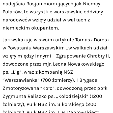
nadejścia Rosjan mordujących jak Niemcy
Polaków, to wszystkie warszawskie oddziały
narodowców wzięły udział w walkach z
niemieckim okupantem.
Jak wskazuje w swoim artykule Tomasz Dorosz
w Powstaniu Warszawskim „w walkach udział
wzięły między innymi – Zgrupowanie Chrobry II,
dowodzone przez mjr. Leona Nowakowskiego
ps. „Lig”, wraz z kompanią NSZ
“Warszawianka” (700 żołnierzy), 1 Brygada
Zmotoryzowana “Koło”, dowodzoną przez ppłk
Zygmunta Reliszko ps. „Kołodziejski” (1200
żołnierzy), Pułk NSZ im. Sikorskiego (200
żołnierzy), Pułk NSZ im. J. H. Dąbrowskiego,