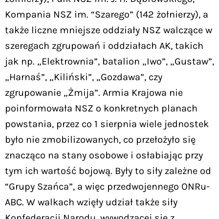
Kompania NSZ im. “Szarego” (142 żołnierzy), a
także liczne mniejsze oddziały NSZ walczące w
szeregach zgrupowań i oddziałach AK, takich
jak np. „Elektrownia”, batalion „Iwo”, „Gustaw”,
„Harnaś”, „Kiliński”, „Gozdawa”, czy
zgrupowanie „Żmija”. Armia Krajowa nie
poinformowała NSZ o konkretnych planach
powstania, przez co 1 sierpnia wiele jednostek
było nie zmobilizowanych, co przełożyło się
znacząco na stany osobowe i osłabiając przy
tym ich wartość bojową. Były to siły zależne od
“Grupy Szańca”, a więc przedwojennego ONRu-
ABC. W walkach wzięły udział także siły
Konfederacji Narodu, wywodzącej się z