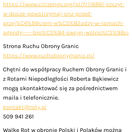
https://www.citizengo.org/pl/fr/16861-szczyt-
w-dosze–powstrzymaj-onz-przed-
przej%C4%99ciem-w%C5%82adzy-w-ramach-
agendy——–bro%C5%84-swojej-wolno%C5%9Bci
Strona Ruchu Obrony Granic
https://www.ruchobronygranic.pl/
Chętni do współpracy Ruchem Obrony Granic i
z Rotami Niepodległości Roberta Bąkiewicz
mogą skontaktować się za pośrednictwem
maila i telefonicznie.
kontakt@roty.pl
509 941 261
Walkę Rot w obronie Polski i Polaków można