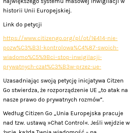
największego systemu masowej inwigilacji w
historii Unii Europejskiej.
Link do petycji
https://www.citizengo.org/pl/ot/16414-nie-
pozw%C3%B3l-kontrolowa%C4%87-swoich-
wiadomo%C5%9Bci–stop-inwigilacji-
prywatnych-czat%C3%B3w-przez-ue-
Uzasadniając swoją petycję inicjatywa Citzen
Go stwierdza, że rozporządzenie UE „to atak na
nasze prawo do prywatnych rozmów”.
Według Citizen Go „Unia Europejska pracuje
nad tzw. ustawą »Chat Control«. Jeśli wejdzie w
życie, każda Twoja wiadomość – na