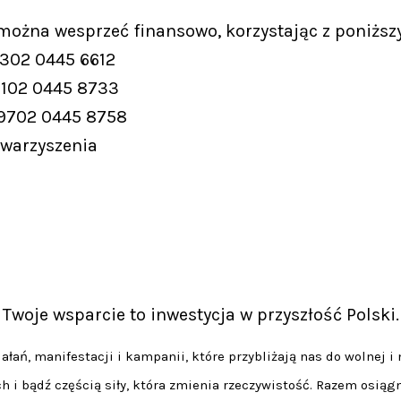
 można wesprzeć finansowo, korzystając z poniższ
9302 0445 6612
9102 0445 8733
 9702 0445 8758
owarzyszenia
Twoje wsparcie to inwestycja w przyszłość Polski.
łań, manifestacji i kampanii, które przybliżają nas do wolnej i 
h i bądź częścią siły, która zmienia rzeczywistość. Razem osiąg