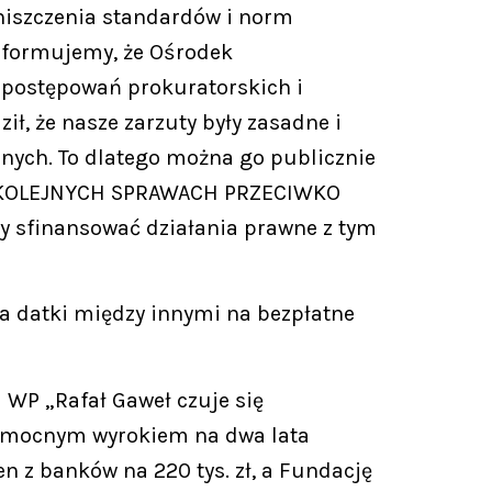
niszczenia standardów i norm
nformujemy, że Ośrodek
 postępowań prokuratorskich i
, że nasze zarzuty były zasadne i
lnych. To dlatego można go publicznie
 W KOLEJNYCH SPRAWACH PRZECIWKO
 sfinansować działania prawne z tym
ra datki między innymi na bezpłatne
u WP „Rafał Gaweł czuje się
awomocnym wyrokiem na dwa lata
en z banków na 220 tys. zł, a Fundację