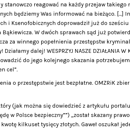
y stanowczo reagować na każdy przejaw takiego 
wnych będziemy Was informować na bieżąco. […] I
h i Ksenofobicznych doprowadził już do sześciu
Bąkiewicza. W dwóch sprawach sąd już potwierdził
icza za winnego popełnienia przestępstw krymina
my! Działamy dalej! WESPRZYJ NASZE DZIAŁANIA
wadzić do jego kolejnego skazania potrzebujemy
n cel”.
enia o przestępstwie jest bezpłatne. OMZRiK zbie
który (jak można się dowiedzieć z artykułu portal
będę w Polsce bezpieczny””) „został skazany pr
kwotę kilkuset tysięcy złotych. Gaweł oszukał jed