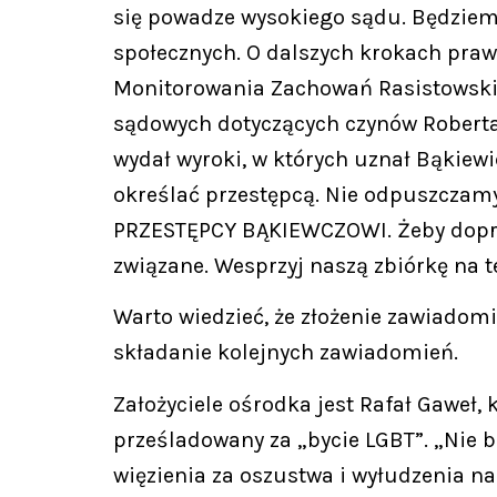
się powadze wysokiego sądu. Będziem
społecznych. O dalszych krokach pra
Monitorowania Zachowań Rasistowskic
sądowych dotyczących czynów Roberta 
wydał wyroki, w których uznał Bąkiew
określać przestępcą. Nie odpuszcza
PRZESTĘPCY BĄKIEWCZOWI. Żeby dopro
związane. Wesprzyj naszą zbiórkę na te
Warto wiedzieć, że złożenie zawiadomi
składanie kolejnych zawiadomień.
Założyciele ośrodka jest Rafał Gaweł, 
prześladowany za „bycie LGBT”. „Nie 
więzienia za oszustwa i wyłudzenia na 