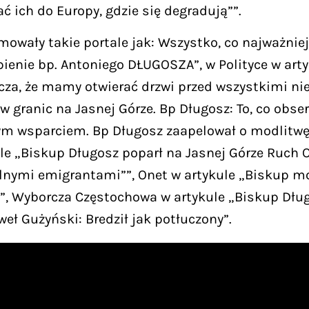
ać ich do Europy, gdzie się degradują””.
owały takie portale jak: Wszystko, co najważnie
ienie bp. Antoniego DŁUGOSZA”, w Polityce w arty
nacza, że mamy otwierać drzwi przed wszystkimi n
w granic na Jasnej Górze. Bp Długosz: To, co obse
m wsparciem. Bp Długosz zaapelował o modlitwę z
le „Biskup Długosz poparł na Jasnej Górze Ruch O
lnymi emigrantami””, Onet w artykule „Biskup mod
””, Wyborcza Częstochowa w artykule „Biskup Dłu
eł Gużyński: Bredził jak potłuczony”.