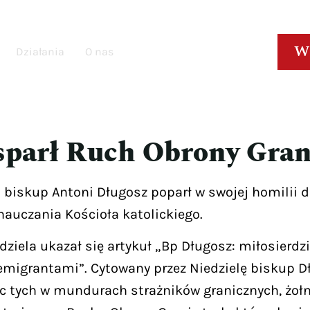
W
Działania
O nas
sparł Ruch Obrony Gran
a biskup Antoni Długosz poparł w swojej homilii 
nauczania Kościoła katolickiego.
dziela ukazał się artykuł „Bp Długosz: miłosierdz
emigrantami”. Cytowany przez Niedzielę biskup D
c tych w mundurach strażników granicznych, żołni