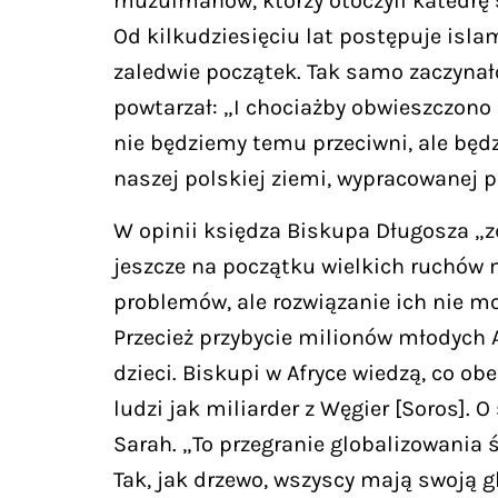
muzułmanów, którzy otoczyli katedrę
Od kilkudziesięciu lat postępuje isla
zaledwie początek. Tak samo zaczynało
powtarzał: „I chociażby obwieszczon
nie będziemy temu przeciwni, ale będ
naszej polskiej ziemi, wypracowanej p
W opinii księdza Biskupa Długosza „z
jeszcze na początku wielkich ruchów m
problemów, ale rozwiązanie ich nie mo
Przecież przybycie milionów młodych A
dzieci. Biskupi w Afryce wiedzą, co ob
ludzi jak miliarder z Węgier [Soros].
Sarah. „To przegranie globalizowania
Tak, jak drzewo, wszyscy mają swoją g