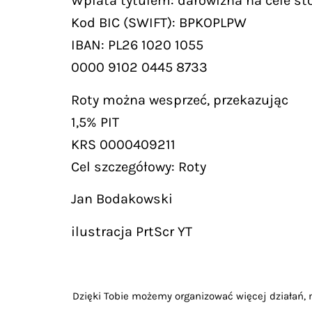
Wpłata tytułem: darowizna na cele st
Kod BIC (SWIFT): BPKOPLPW
IBAN: PL26 1020 1055
0000 9102 0445 8733
Roty można wesprzeć, przekazując
1,5% PIT
KRS 0000409211
Cel szczegółowy: Roty
Jan Bodakowski
ilustracja PrtScr YT
Dzięki Tobie możemy organizować więcej działań, m