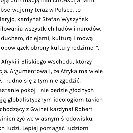
woją dominacją nad chrześcijanami.
obserwujemy teraz w Polsce, to
Maryjo, kardynał Stefan Wyszyński
iłowania wszystkich ludów i narodów,
 duchem, dziejami, kulturą i mową
e obowiązek obrony kultury rodzime””.
fryki i Bliskiego Wschodu, którzy
cją. Argumentowali, że Afryka ma wiele
 Trudno się z tym nie zgodzić.
astanie pokój i nie będzie głodnych
egają globalistycznym ideologiom takich
ochodzący z Gwinei kardynał Robert
 winien żyć we własnym środowisku.
ich ludzi. Lepiej pomagać ludziom