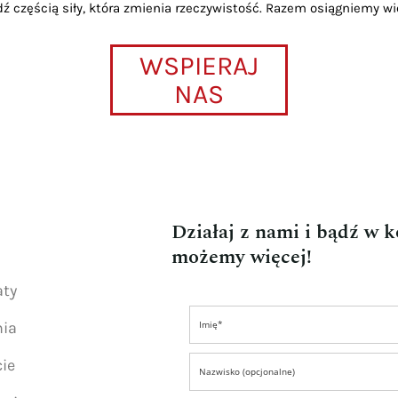
dź częścią siły, która zmienia rzeczywistość. Razem osiągniemy wi
WSPIERAJ
NAS
Działaj z nami i bądź w 
możemy więcej!
aty
nia
ie