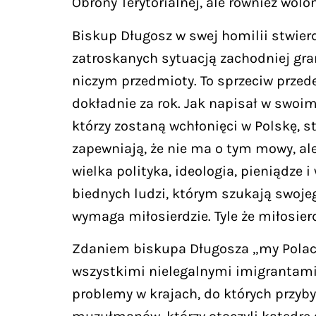
Obrony Terytorialnej, ale również wolo
Biskup Długosz w swej homilii stwier
zatroskanych sytuacją zachodniej gra
niczym przedmioty. To sprzeciw przed
dokładnie za rok. Jak napisał w swoim 
którzy zostaną wchłonięci w Polskę, st
zapewniają, że nie ma o tym mowy, ale
wielka polityka, ideologia, pieniądze 
biednych ludzi, którym szukają swojeg
wymaga miłosierdzie. Tyle że miłosier
Zdaniem biskupa Długosza „my Polacy 
wszystkimi nielegalnymi imigrantami.
problemy w krajach, do których przyby