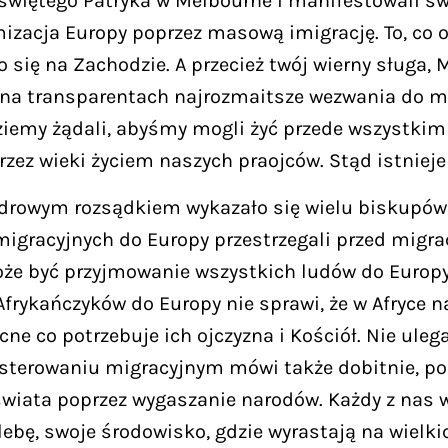
 świętego Patryka w Melbourne i manifestowali s
mizacja Europy poprzez masową imigrację. To, co 
 się na Zachodzie. A przecież twój wierny sługa, 
o na transparentach najrozmaitsze wezwania do m
ziemy żądali, abyśmy mogli żyć przede wszystkim
rzez wieki życiem naszych praojców. Stąd istniej
drowym rozsądkiem wykazało się wielu biskupów A
igracyjnych do Europy przestrzegali przed migra
że być przyjmowanie wszystkich ludów do Europy.
frykańczyków do Europy nie sprawi, że w Afryce n
ecne co potrzebuje ich ojczyzna i Kościół. Nie ul
 O sterowaniu migracyjnym mówi także dobitnie, p
 świata poprzez wygaszanie narodów. Każdy z nas
lebę, swoje środowisko, gdzie wyrastają na wielk