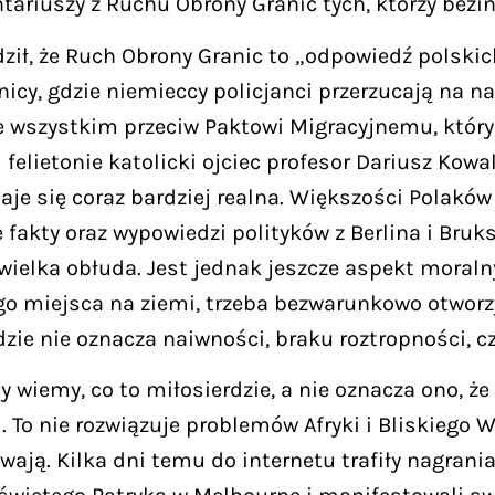
ntariuszy z Ruchu Obrony Granic tych, którzy bezi
dził, że Ruch Obrony Granic to „odpowiedź polski
nicy, gdzie niemieccy policjanci przerzucają na 
e wszystkim przeciw Paktowi Migracyjnemu, któr
felietonie katolicki ojciec profesor Dariusz Kowa
aje się coraz bardziej realna. Większości Polaków
 fakty oraz wypowiedzi polityków z Berlina i Bruk
i wielka obłuda. Jest jednak jeszcze aspekt moraln
o miejsca na ziemi, trzeba bezwarunkowo otworzyć
dzie nie oznacza naiwności, braku roztropności, c
wiemy, co to miłosierdzie, a nie oznacza ono, ż
 To nie rozwiązuje problemów Afryki i Bliskiego
wają. Kilka dni temu do internetu trafiły nagra