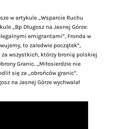
jsze w artykule „Wsparcie Ruchu
kule „Bp Długosz na Jasnej Górze:
ielegalnymi emigrantami”, Fronda w
rwujemy, to zaledwie początek”,
a wszystkich, którzy bronią polskiej
brony Granic. „Miłosierdzie nie
lił się za „obrońców granic”.
gosz na Jasnej Górze wychwalał