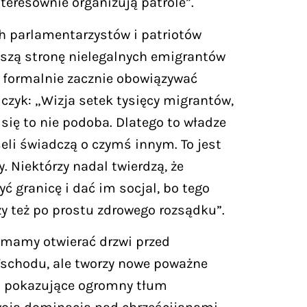
nteresownie organizują patrole”.
ch parlamentarzystów i patriotów
naszą stronę nielegalnych emigrantów
y formalnie zacznie obowiązywać
lczyk: „Wizja setek tysięcy migrantów,
 się to nie podoba. Dlatego to władze
seli świadczą o czymś innym. To jest
y. Niektórzy nadal twierdzą, że
 granicę i dać im socjal, bo tego
zy też po prostu zdrowego rozsądku”.
e mamy otwierać drzwi przed
 Wschodu, ale tworzy nowe poważne
nia pokazujące ogromny tłum