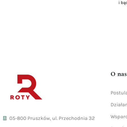
i bą
O nas
Postul
Działa
Wsparc
05-800 Pruszków, ul. Przechodnia 32