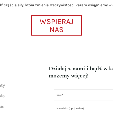
dź częścią siły, która zmienia rzeczywistość. Razem osiągniemy wi
WSPIERAJ
NAS
Działaj z nami i bądź w 
możemy więcej!
aty
nia
ie