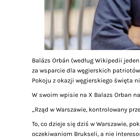
Balázs Orbán (według Wikipedii jeden
za wsparcie dla węgierskich patriotó
Pokoju z okazji węgierskiego święta n
W swoim wpisie na X Balazs Orban nap
„Rząd w Warszawie, kontrolowany przez
To, co dzieje się dziś w Warszawie, pok
oczekiwaniom Brukseli, a nie intere