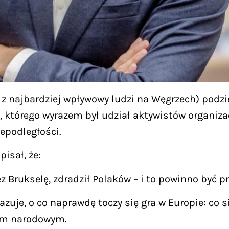
 z najbardziej wpływowy ludzi na Węgrzech) podz
w, którego wyrazem był udział aktywistów organiz
iepodległości.
isał, że:
 Brukselę, zdradził Polaków – i to powinno być p
azuje, o co naprawdę toczy się gra w Europie: co si
som narodowym.