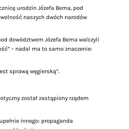
cznicę urodzin Józefa Bema, pod
że wolność naszych dwóch narodów
i pod dowództwem Józefa Bema walczyli
ość” – nadal ma to samo znaczenie:
est sprawą węgierską”.
iotyczny został zastąpiony rządem
zupełnie innego: propaganda