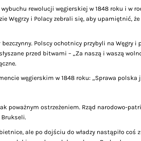
wybuchu rewolucji węgierskiej w 1848 roku i w ro
e Węgrzy i Polacy zebrali się, aby upamiętnić, 
ł bezczynny. Polscy ochotnicy przybyli na Węgry 
łyszane przed bitwami – „Za naszą i waszą woln
ączne.
mencie węgierskim w 1848 roku: „Sprawa polska j
jednak poważnym ostrzeżeniem. Rząd narodowo-patr
Brukseli.
ietnice, ale po dojściu do władzy nastąpiło coś 