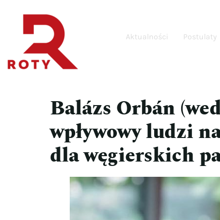
Aktualności
Postulaty
Balázs Orbán (wed
wpływowy ludzi n
dla węgierskich p