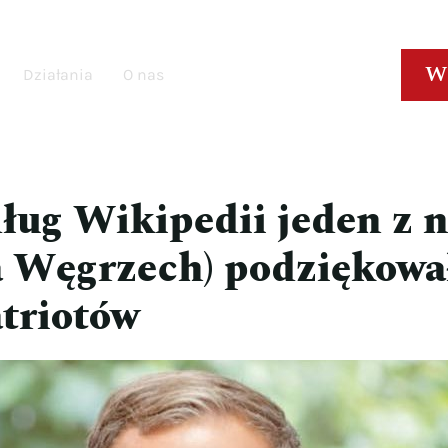
W
Działania
O nas
ług Wikipedii jeden z n
a Węgrzech) podziękowa
atriotów