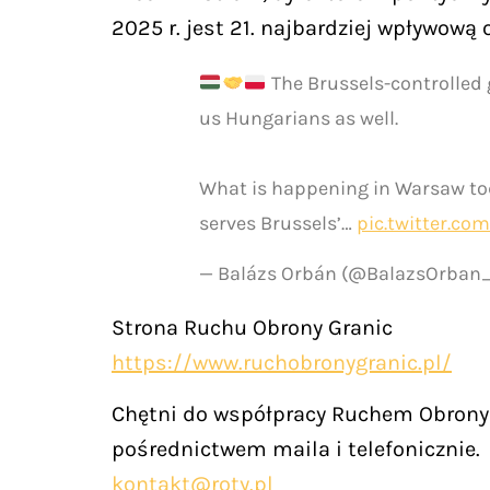
2025 r. jest 21. najbardziej wpływową
The Brussels-controlled 
us Hungarians as well.
What is happening in Warsaw tod
serves Brussels’…
pic.twitter.c
— Balázs Orbán (@BalazsOrba
Strona Ruchu Obrony Granic
https://www.ruchobronygranic.pl/
Chętni do współpracy Ruchem Obrony 
pośrednictwem maila i telefonicznie.
kontakt@roty.pl