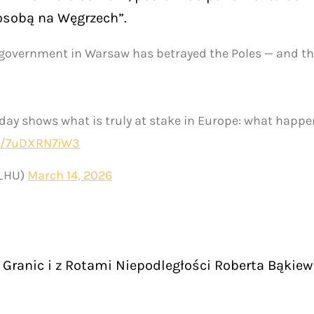
 osobą na Węgrzech”.
government in Warsaw has betrayed the Poles — and thi
ay shows what is truly at stake in Europe: what happ
om/7uDXRN7iW3
n_HU)
March 14, 2026
Granic i z Rotami Niepodległości Roberta Bąkiew