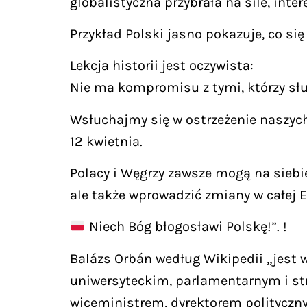
globalistyczna przybrała na sile, inter
Przykład Polski jasno pokazuje, co się
Lekcja historii jest oczywista:
Nie ma kompromisu z tymi, którzy sł
Wsłuchajmy się w ostrzeżenie naszych
12 kwietnia.
Polacy i Węgrzy zawsze mogą na siebie 
ale także wprowadzić zmiany w całej E
Niech Bóg błogosławi Polskę!”. !
Balázs Orbán według Wikipedii „jest
uniwersyteckim, parlamentarnym i st
wiceministrem, dyrektorem polityczn