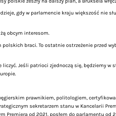
esy polskie zeszły na dalszy plan, a Bruksela wręc
 dzieje, gdy w parlamencie kraju większość nie słu
użą obcym interesom.
 polskich braci. To ostatnie ostrzeżenie przed 
liczyć. Jeśli patrioci zjednoczą się, będziemy w 
uropie.
 węgierskim prawnikiem, politologiem, certyfiko
rategicznym sekretarzem stanu w Kancelarii Prem
ym Premiera od 2021, posłem do parlamentu od 