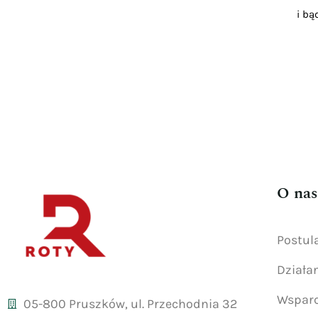
i bą
O nas
Postul
Działa
Wsparc
05-800 Pruszków, ul. Przechodnia 32