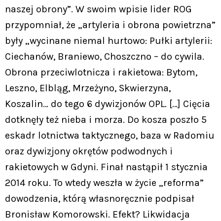
naszej obrony”. W swoim wpisie lider ROG
przypomniał, że „artyleria i obrona powietrzna”
były „wycinane niemal hurtowo: Pułki artylerii:
Ciechanów, Braniewo, Choszczno – do cywila.
Obrona przeciwlotnicza i rakietowa: Bytom,
Leszno, Elbląg, Mrzeżyno, Skwierzyna,
Koszalin… do tego 6 dywizjonów OPL. […] Cięcia
dotknęły też nieba i morza. Do kosza poszło 5
eskadr lotnictwa taktycznego, baza w Radomiu
oraz dywizjony okrętów podwodnych i
rakietowych w Gdyni. Finał nastąpił 1 stycznia
2014 roku. To wtedy weszła w życie „reforma”
dowodzenia, którą własnoręcznie podpisał
Bronisław Komorowski. Efekt? Likwidacja