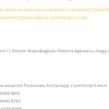
e-damy-sie-zastraszyc-r-bakiewicz-w-naszym-dziennik
izowal-tysiace-ludzi-w-calym-kraju-to-nie
ic i z Rotami Niepodległości Roberta Bąkiewicz mogą
na wesprzeć finansowo, korzystając z poniższych kont:
 0445 6612
 0445 8733
2 0445 8758