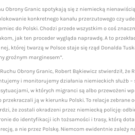
hu Obrony Granic spotykają się z niemiecką nienawiści
zablokowanie konkretnego kanału przerzutowego czy ud
miec do Polski. Chodzi przede wszystkim o coś znaczni
akom, jak ten proceder wygląda naprawdę. A to przekła
ej, której twarzą w Polsce staje się rząd Donalda Tuska
eśmy groźnym marginesem”.
 Ruchu Obrony Granic, Robert Bąkiewicz stwierdził, że
ntujemy i monitorujemy działania niemieckich służb – 
sytuacjami, w których migranci są albo przewożeni wpr
o przekraczali ją w kierunku Polski. To relacje zebran
dzi, że zostali okradzeni przez niemiecką policję: odb
nie do identyfikacji ich tożsamości i trasy, którą dotarl
recję, a nie przez Polskę. Niemcom ewidentnie zależy na