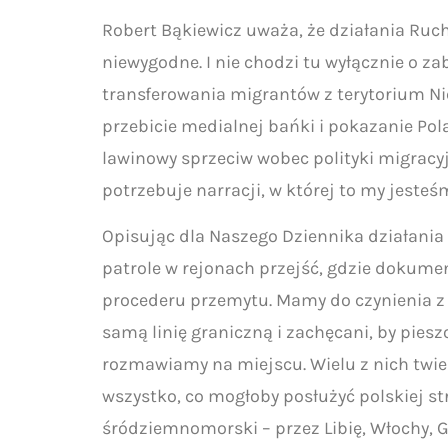
Robert Bąkiewicz uważa, że działania Ruc
niewygodne. I nie chodzi tu wyłącznie o 
transferowania migrantów z terytorium Nie
przebicie medialnej bańki i pokazanie Pol
lawinowy sprzeciw wobec polityki migracyjn
potrzebuje narracji, w której to my jest
Opisując dla Naszego Dziennika działania
patrole w rejonach przejść, gdzie dokume
procederu przemytu. Mamy do czynienia z 
samą linię graniczną i zachęcani, by piesz
rozmawiamy na miejscu. Wielu z nich twier
wszystko, co mogłoby posłużyć polskiej stro
śródziemnomorski – przez Libię, Włochy, G