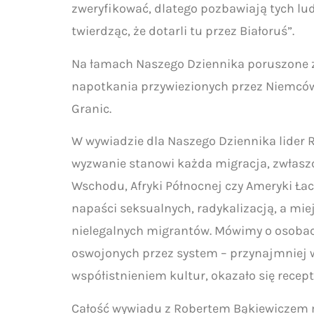
zweryfikować, dlatego pozbawiają tych lud
twierdząc, że dotarli tu przez Białoruś”.
Na łamach Naszego Dziennika poruszone zo
napotkania przywiezionych przez Niemcó
Granic.
W wywiadzie dla Naszego Dziennika lider R
wyzwanie stanowi każda migracja, zwłaszcz
Wschodu, Afryki Północnej czy Ameryki Łaci
napaści seksualnych, radykalizacją, a miej
nielegalnych migrantów. Mówimy o osobach,
oswojonych przez system – przynajmniej w
współistnieniem kultur, okazało się recept
Całość wywiadu z Robertem Bąkiewiczem 