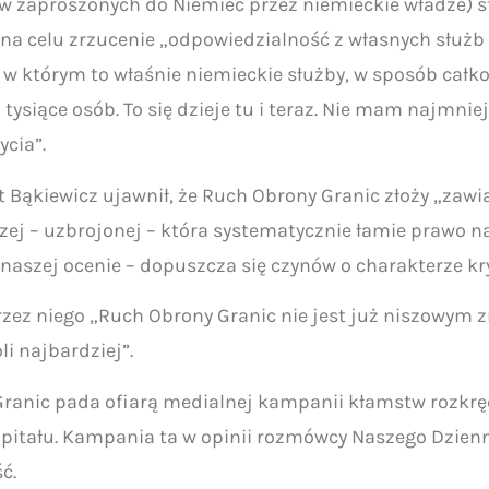
w zaproszonych do Niemiec przez niemieckie władze) st
a celu zrzucenie „odpowiedzialność z własnych służb
 którym to właśnie niemieckie służby, w sposób całko
i tysiące osób. To się dzieje tu i teraz. Nie mam najmnie
ycia”.
 Bąkiewicz ujawnił, że Ruch Obrony Granic złoży „zaw
ej – uzbrojonej – która systematycznie łamie prawo na 
w naszej ocenie – dopuszcza się czynów o charakterze k
ez niego „Ruch Obrony Granic nie jest już niszowym z
li najbardziej”.
ranic pada ofiarą medialnej kampanii kłamstw rozkręc
apitału. Kampania ta w opinii rozmówcy Naszego Dzien
ć.