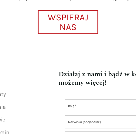
WSPIERAJ
NAS
Działaj z nami i bądź w 
możemy więcej!
aty
nia
ie
amin