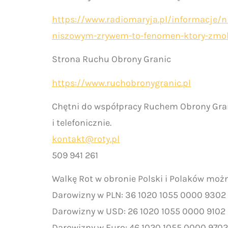
https://www.radiomaryja.pl/informacje/ni
niszowym-zrywem-to-fenomen-ktory-zmobil
Strona Ruchu Obrony Granic
https://www.ruchobronygranic.pl
Chętni do współpracy Ruchem Obrony Gran
i telefonicznie.
kontakt@roty.pl
509 941 261
Walkę Rot w obronie Polski i Polaków moż
Darowizny w PLN: 36 1020 1055 0000 9302
Darowizny w USD: 26 1020 1055 0000 9102
Darowizny w Euro: 46 1020 1055 0000 970