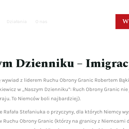
W
Działania
O nas
m Dzienniku – Imigracj
ę wywiad z liderem Ruchu Obrony Granic Robertem Bąk
Bąkiewicz w „Naszym Dzienniku”: Ruch Obrony Granic nie
raju. To Niemców boli najbardziej).
 Rafała Stefaniuka o przyczyny, dla których Niemcy wy
w Ruchu Obrony Granic (którzy na granicy z Niemcami