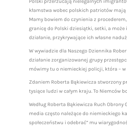
Polski przerzucają nielegalnych imigrantó
kłamstwa wobec polskich patriotów mają n
Mamy bowiem do czynienia z procederem, w
granicę do Polski dziesiątki, setki, a może 
działanie, przykrywające ich własne naduż
W wywiadzie dla Naszego Dziennika Robert
działanie zorganizowanej grupy przestępcz
mówimy tu o niemieckiej policji, która – 
Zdaniem Roberta Bąkiewicza stworzony prz
tysiące ludzi w całym kraju. To Niemców bo
Według Roberta Bąkiewicza Ruch Obrony G
media często należące do niemieckiego k
społeczeństwu i odebrać” mu wiarygodnoś