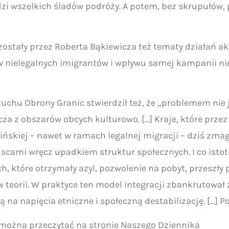
zi wszelkich śladów podróży. A potem, bez skrupułów, 
stały przez Roberta Bąkiewicza też tematy działań ak
w nielegalnych imigrantów i wpływu samej kampanii n
uchu Obrony Granic stwierdził też, że „problemem nie 
a z obszarów obcych kulturowo. […] Kraje, które przez
ńskiej – nawet w ramach legalnej migracji – dziś zmaga
scami wręcz upadkiem struktur społecznych. I co istotne
 które otrzymały azyl, pozwolenie na pobyt, przeszły p
 teorii. W praktyce ten model integracji zbankrutował
ą na napięcia etniczne i społeczną destabilizację. […] 
można przeczytać na stronie Naszego Dziennika