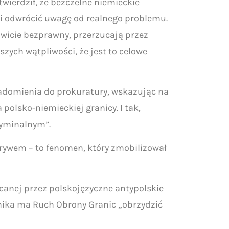
wierdził, że bezczelne niemieckie
 i odwrócić uwagę od realnego problemu.
wicie bezprawny, przerzucają przez
jszych wątpliwości, że jest to celowe
iadomienia do prokuratury, wskazując na
polsko-niemieckiej granicy. I tak,
ryminalnym”.
rywem – to fenomen, który zmobilizował
anej przez polskojęzyczne antypolskie
nika ma Ruch Obrony Granic „obrzydzić