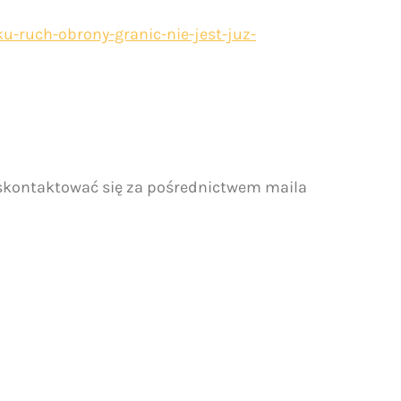
u-ruch-obrony-granic-nie-jest-juz-
 skontaktować się za pośrednictwem maila