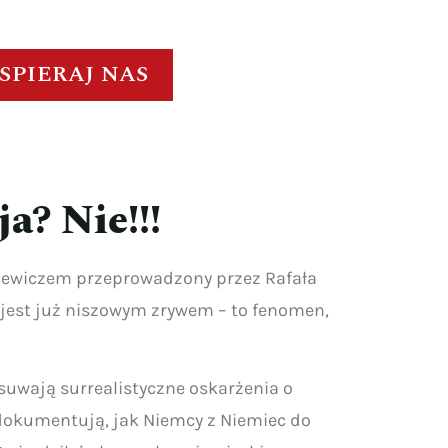
SPIERAJ NAS
a? Nie!!!
iewiczem przeprowadzony przez Rafała
 jest już niszowym zrywem – to fenomen,
suwają surrealistyczne oskarżenia o
 dokumentują, jak Niemcy z Niemiec do