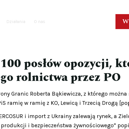
W
Działania
O nas
100 posłów opozycji, kt
ego rolnictwa przez PO
rony Granic Roberta Bąkiewicza, z którego można 
PiS ramię w ramię z KO, Lewicą i Trzecią Drogą [pop
RCOSUR i import z Ukrainy zalewają rynek, a Zielo
ej produkcji i bezpieczeństwa żywnościowego” pop