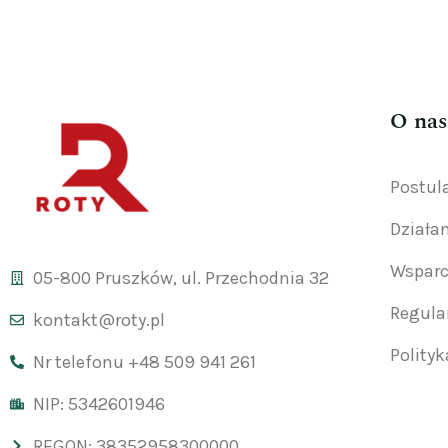
O nas
Postul
Działa
Wsparc
05-800 Pruszków, ul. Przechodnia 32
Regul
kontakt@roty.pl
Polity
Nr telefonu +48 509 941 261
NIP: 5342601946
REGON: 38352958300000