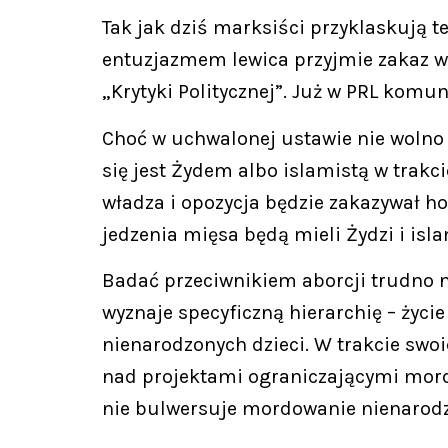
Tak jak dziś marksiści przyklaskują te
entuzjazmem lewica przyjmie zakaz wsz
„Krytyki Politycznej”. Już w PRL komu
Choć w uchwalonej ustawie nie wolno o
się jest Żydem albo islamistą w trakc
władza i opozycja będzie zakazywał ho
jedzenia mięsa będą mieli Żydzi i isla
Badać przeciwnikiem aborcji trudno ni
wyznaje specyficzną hierarchię – życi
nienarodzonych dzieci. W trakcie swo
nad projektami ograniczającymi mordo
nie bulwersuje mordowanie nienarodzo