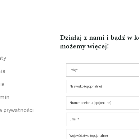
Działaj z nami i bądź w 
możemy więcej!
aty
nia
ie
amin
ka prywatności