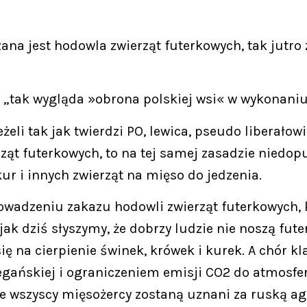
zana jest hodowla zwierząt futerkowych, tak jutr
 „tak wygląda »obrona polskiej wsi« w wykonaniu 
eli tak jak twierdzi PO, lewica, pseudo liberałowi
ąt futerkowych, to na tej samej zasadzie niedopu
ur i innych zwierząt na mięso do jedzenia.
owadzeniu zakazu hodowli zwierząt futerkowych, k
ak dziś słyszymy, że dobrzy ludzie nie noszą futer
ię na cierpienie świnek, krówek i kurek. A chór kl
egańskiej i ograniczeniem emisji CO2 do atmosfe
 że wszyscy mięsożercy zostaną uznani za ruską ag