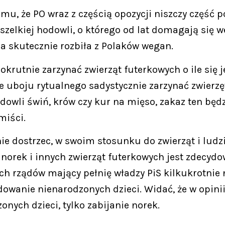
mu, że PO wraz z częścią opozycji niszczy część p
elkiej hodowli, o którego od lat domagają się we
na skutecznie rozbiła z Polaków wegan.
krutnie zarzynać zwierząt futerkowych o ile się j
ie uboju rytualnego sadystycznie zarzynać zwierzę
dowli świń, krów czy kur na mięso, zakaz ten będz
miści.
e dostrzec, w swoim stosunku do zwierząt i ludzi, 
e norek i innych zwierząt futerkowych jest zdecydo
ich rządów mający pełnię władzy PiS kilkukrotnie
wanie nienarodzonych dzieci. Widać, że w opinii
nych dzieci, tylko zabijanie norek.