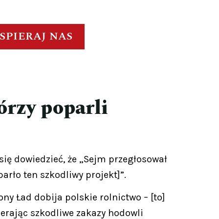
SPIERAJ NAS
órzy poparli
się dowiedzieć, że „Sejm przegłosował
arło ten szkodliwy projekt]”.
ny Ład dobija polskie rolnictwo – [to]
ierając szkodliwe zakazy hodowli