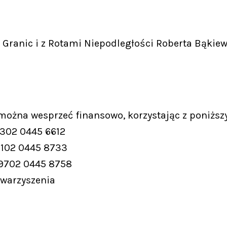
Granic i z Rotami Niepodległości Roberta Bąkiew
 można wesprzeć finansowo, korzystając z poniższ
9302 0445 6612
9102 0445 8733
 9702 0445 8758
owarzyszenia