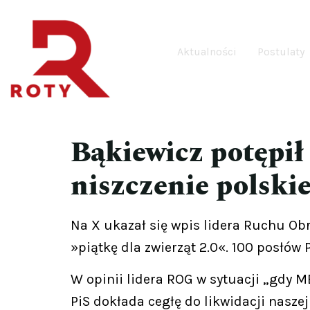
Aktualności
Postulaty
Bąkiewicz potępił 
niszczenie polski
Na X ukazał się wpis lidera Ruchu Ob
»piątkę dla zwierząt 2.0«. 100 posłów 
W opinii lidera ROG w sytuacji „gdy ME
PiS dokłada cegłę do likwidacji nasz