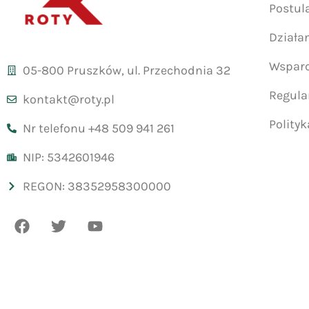
Postul
Działa
Wsparc
05-800 Pruszków, ul. Przechodnia 32
Regul
kontakt@roty.pl
Polity
Nr telefonu +48 509 941 261
NIP: 5342601946
REGON: 38352958300000