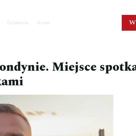
W
Działania
O nas
Londynie. Miejsce spotk
kami