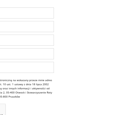
troniczną na wskazany przeze mnie adres
. 10 ust. 1 ustawy z dnia 18 lipca 2002
ą oraz innych informacji i aktywności od
ia 2, 05-400 Otwock i Stowarzyszenie Roty
 05-800 Pruszków