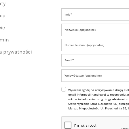
aty
nia
ie
amin
ka prywatności
Wyrażam zgodę na otrzymywanie drogą elek
email informacji handlowej w rozumieniu art
roku o świadczeniu usług drogą elektroniczn
Stowarzyszenia Straż Narodowa ul. Jastrzęb
Marszu Niepodległości Ul. Przechodnia 32,