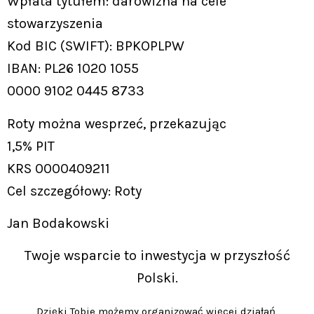
Wpłata tytułem: darowizna na cele
stowarzyszenia
Kod BIC (SWIFT): BPKOPLPW
IBAN: PL26 1020 1055
0000 9102 0445 8733
Roty można wesprzeć, przekazując
1,5% PIT
KRS 0000409211
Cel szczegółowy: Roty
Jan Bodakowski
Twoje wsparcie to inwestycja w przyszłość
Polski.
Dzięki Tobie możemy organizować więcej działań,