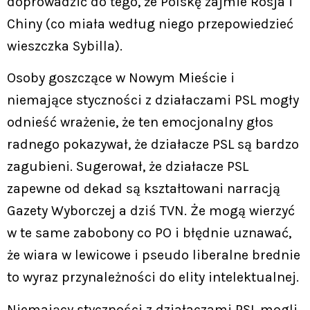
doprowadzić do tego, że Polskę zajmie Rosja i
Chiny (co miała według niego przepowiedzieć
wieszczka Sybilla).
Osoby goszczące w Nowym Mieście i
niemające styczności z działaczami PSL mogły
odnieść wrażenie, że ten emocjonalny głos
radnego pokazywał, że działacze PSL są bardzo
zagubieni. Sugerował, że działacze PSL
zapewne od dekad są kształtowani narracją
Gazety Wyborczej a dziś TVN. Że mogą wierzyć
w te same zabobony co PO i błędnie uznawać,
że wiara w lewicowe i pseudo liberalne brednie
to wyraz przynależności do elity intelektualnej.
Niemający styczności z działaczami PSL mogli