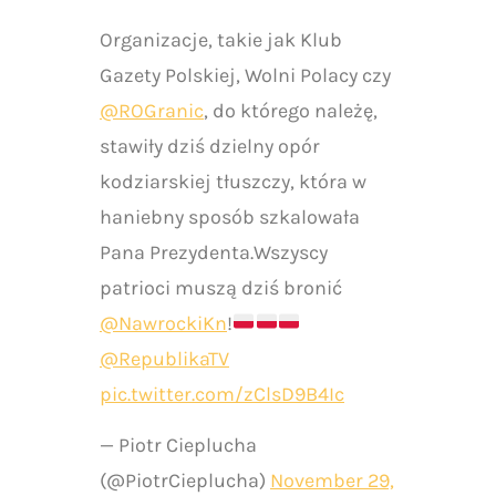
Organizacje, takie jak Klub
Gazety Polskiej, Wolni Polacy czy
@ROGranic
, do którego należę,
stawiły dziś dzielny opór
kodziarskiej tłuszczy, która w
haniebny sposób szkalowała
Pana Prezydenta.Wszyscy
patrioci muszą dziś bronić
@NawrockiKn
!
@RepublikaTV
pic.twitter.com/zClsD9B4Ic
— Piotr Cieplucha
(@PiotrCieplucha)
November 29,