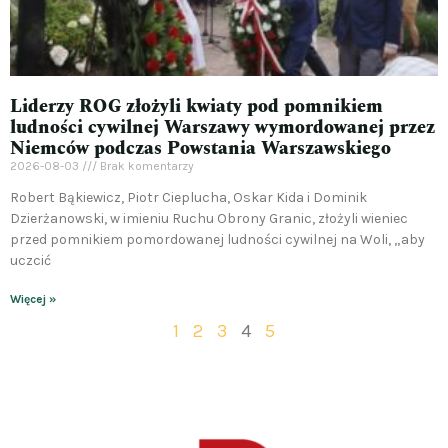
Liderzy ROG złożyli kwiaty pod pomnikiem
ludności cywilnej Warszawy wymordowanej przez
Niemców podczas Powstania Warszawskiego
2026-08-03
Brak komentarzy
Robert Bąkiewicz, Piotr Cieplucha, Oskar Kida i Dominik
Dzierżanowski, w imieniu Ruchu Obrony Granic, złożyli wieniec
przed pomnikiem pomordowanej ludności cywilnej na Woli, „aby
uczcić
Więcej »
1
2
3
4
5