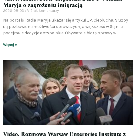
Maryja o zagrożeniu imigracją
2026-08-03
Brak komentarzy
Na portalu Radia Maryja ukazał się artykuł „P. Cieplucha: Służby
są pozbawione możliwości sprawczych, a większość w Sejmie
podejmuje decyzje antypolskie. Obywatele biorą sprawy w
Więcej »
Video. Rozmowa Warsaw Enterprise Institute z