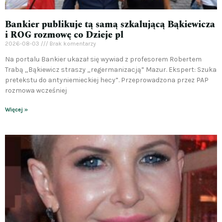
Bankier publikuje tą samą szkalującą Bąkiewicza
i ROG rozmowę co Dzieje pl
2026-08-03
Brak komentarzy
Na portalu Bankier ukazał się wywiad z profesorem Robertem
Trabą „Bąkiewicz straszy „regermanizacją” Mazur. Ekspert: Szuka
pretekstu do antyniemieckiej hecy”. Przeprowadzona przez PAP
rozmowa wcześniej
Więcej »