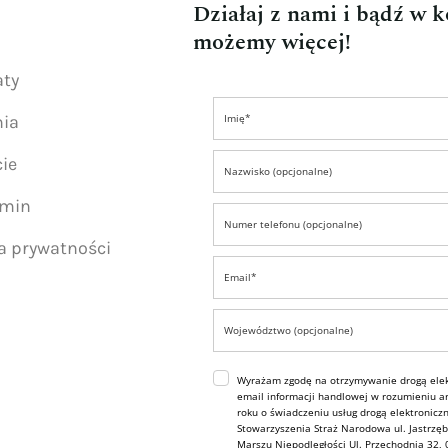
Działaj z nami i bądź w 
możemy więcej!
aty
nia
ie
amin
ka prywatności
Wyrażam zgodę na otrzymywanie drogą elek
email informacji handlowej w rozumieniu art
roku o świadczeniu usług drogą elektroniczn
Stowarzyszenia Straż Narodowa ul. Jastrzęb
Marszu Niepodległości Ul. Przechodnia 32,