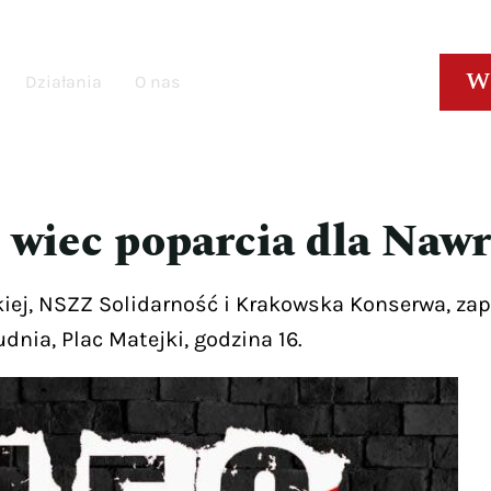
W
Działania
O nas
 wiec poparcia dla Naw
kiej, NSZZ Solidarność i Krakowska Konserwa, zap
dnia, Plac Matejki, godzina 16.