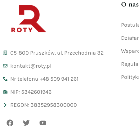
O nas
Postul
Działa
Wsparc
05-800 Pruszków, ul. Przechodnia 32
Regul
kontakt@roty.pl
Polity
Nr telefonu +48 509 941 261
NIP: 5342601946
REGON: 38352958300000