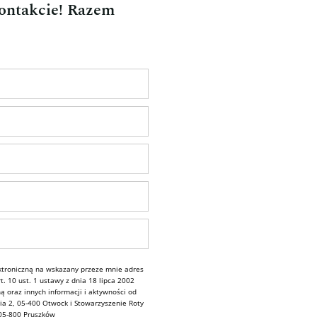
kontakcie! Razem
troniczną na wskazany przeze mnie adres
. 10 ust. 1 ustawy z dnia 18 lipca 2002
ą oraz innych informacji i aktywności od
ia 2, 05-400 Otwock i Stowarzyszenie Roty
 05-800 Pruszków